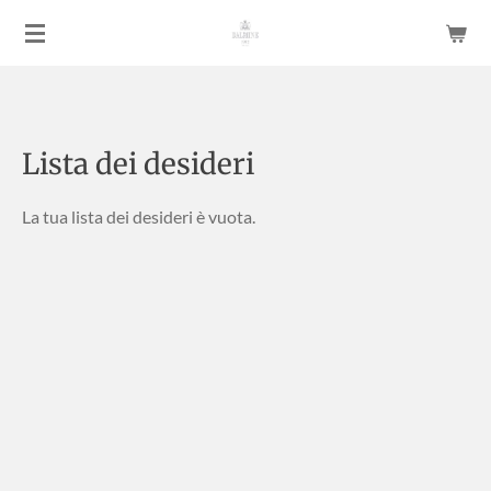
Vai
al
contenuto
principale
Lista dei desideri
La tua lista dei desideri è vuota.